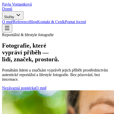
Pavla Vomastková
Domů
Služby
O mně
Reference
Blog
Kontakt & Ceník
Poptat focení
Reportážní & lifestyle fotografie
Fotografie, které
vypráví příběh
—
lidí, značek, prostorů.
Pomáhám lidem a značkám vyprávět jejich příběh prostřednictvím
autentické reportážní a lifestyle fotografie. Bez pózování, bez
inscenace.
Nezávazná poptávka
O mně