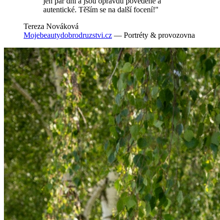
jen pár dní a jsou opravdu povedené a
autentické. Těším se na další focení!"
Tereza Nováková
Mojebeautydobrodruzstvi.cz
— Portréty & provozovna