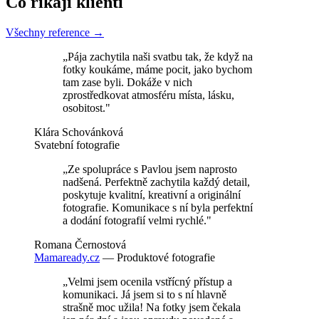
Co říkají klienti
Všechny reference →
„Pája zachytila naši svatbu tak, že když na
fotky koukáme, máme pocit, jako bychom
tam zase byli. Dokáže v nich
zprostředkovat atmosféru místa, lásku,
osobitost."
Klára Schovánková
Svatební fotografie
„Ze spolupráce s Pavlou jsem naprosto
nadšená. Perfektně zachytila každý detail,
poskytuje kvalitní, kreativní a originální
fotografie. Komunikace s ní byla perfektní
a dodání fotografií velmi rychlé."
Romana Černostová
Mamaready.cz
— Produktové fotografie
„Velmi jsem ocenila vstřícný přístup a
komunikaci. Já jsem si to s ní hlavně
strašně moc užila! Na fotky jsem čekala