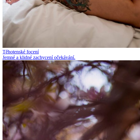
Těhotenské focení
Jemné a klidné zachycení očekávání.