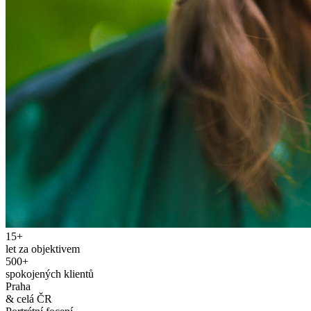
15+
let za objektivem
500+
spokojených klientů
Praha
& celá ČR